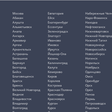
Москва
Евпатория
Набережные Чел
Абакан
Ейск
Наро-Фоминск
Алушта
Екатеринбург
Находка
Альметьевск
Ессентуки
Нефтеюганск
Анапа
Зеленоградск
Нижневартовск
Ангарск
Златоуст
Нижний Новгоро
Армавир
Иваново
Нижний Тагил
Артем
Ижевск
Новокузнецк
Архангельск
Иркутск
Новороссийск
Астрахань
Йошкар-Ола
Новосибирск
Балашиха
Казань
Ногинск
Барнаул
Калининград
Норильск
Белгород
Калуга
Ноябрьск
Бийск
Кемерово
Одинцово
Благовещенск
Киров
Омск
Братск
Королев
Оренбург
Брянск
Кострома
Орск
Великий Новгород
Красная Поляна
Орёл
Видное
Краснодар
Пенза
Владивосток
Красноярск
Пермь
Владимир
Курган
Петрозаводск
Волгоград
Курск
Подольск