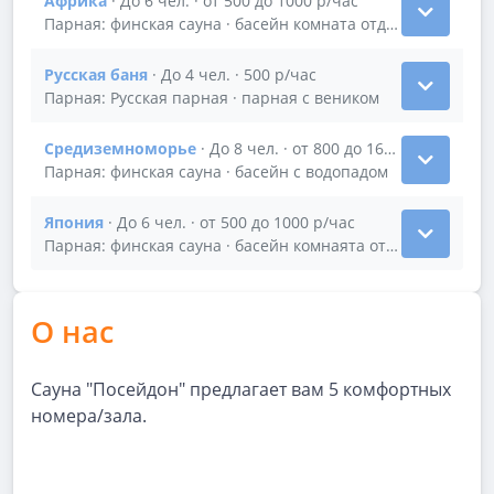
Африка
· До 6 чел. · от 500 до 1000 р/час
Показать подробности зала Африка
Парная: финская сауна · басейн комната отдыха
Русская баня
· До 4 чел. · 500 р/час
Показать подробности зала Русская баня
Парная: Русская парная · парная с веником
Средиземноморье
· До 8 чел. · от 800 до 1600 р/час
Показать подробности зала Средиземноморье
Парная: финская сауна · басейн с водопадом
Япония
· До 6 чел. · от 500 до 1000 р/час
Показать подробности зала Япония
Парная: финская сауна · басейн комнаята отдыха
О нас
Сауна "Посейдон" предлагает вам 5 комфортных
номера/зала.