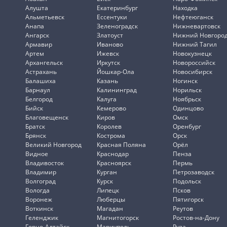
Алушта
Екатеринбург
Находка
Альметьевск
Ессентуки
Нефтеюганск
Анапа
Зеленоградск
Нижневартовск
Ангарск
Златоуст
Нижний Новгоро
Армавир
Иваново
Нижний Тагил
Артем
Ижевск
Новокузнецк
Архангельск
Иркутск
Новороссийск
Астрахань
Йошкар-Ола
Новосибирск
Балашиха
Казань
Ногинск
Барнаул
Калининград
Норильск
Белгород
Калуга
Ноябрьск
Бийск
Кемерово
Одинцово
Благовещенск
Киров
Омск
Братск
Королев
Оренбург
Брянск
Кострома
Орск
Великий Новгород
Красная Поляна
Орёл
Видное
Краснодар
Пенза
Владивосток
Красноярск
Пермь
Владимир
Курган
Петрозаводск
Волгоград
Курск
Подольск
Вологда
Липецк
Псков
Воронеж
Люберцы
Пятигорск
Воткинск
Магадан
Реутов
Геленджик
Магнитогорск
Ростов-на-Дону
Горно-Алтайск
Мариуполь
Руза