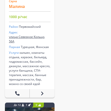
Сауна
Малина
1000 р/час
Район
Первомайский
Адрес
улица Северное Кольцо,
56А
Парная
Турецкая, Финская
Услуги
кальян, комнаты
отдыха, караоке, бильярд,
гидромассаж, бассейн,
джакузи, массажное кресло,
услуги банщика, СПА-
терапия, массаж, банные
принадлежности, бар,
можно со своей едой
До 12
1
0