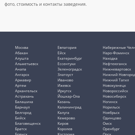
фото, стоимость и контакты заведения.
Москва
Евпатория
Набережные Чел
Абакан
Ейск
Наро-Фоминск
Алушта
Екатеринбург
Находка
Альметьевск
Ессентуки
Нефтеюганск
Анапа
Зеленоградск
Нижневартовск
Ангарск
Златоуст
Нижний Новгоро
Армавир
Иваново
Нижний Тагил
Артем
Ижевск
Новокузнецк
Архангельск
Иркутск
Новороссийск
Астрахань
Йошкар-Ола
Новосибирск
Балашиха
Казань
Ногинск
Барнаул
Калининград
Норильск
Белгород
Калуга
Ноябрьск
Бийск
Кемерово
Одинцово
Благовещенск
Киров
Омск
Братск
Королев
Оренбург
Брянск
Кострома
Орск