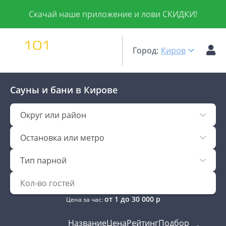
Скачай наше приложение и лови СКИДКИ!
Город:
Киров
Сауны и бани
в Кирове
Округ или район
Остановка или метро
Тип парной
от
1
до
30 000
р
Цена за час:
Название
Цена
Рейтинг
Подбор