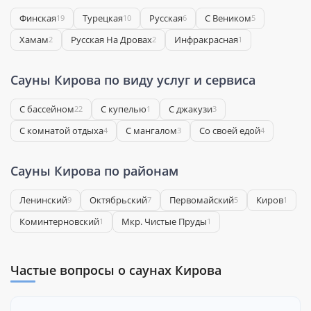
Финская
Турецкая
Русская
С Веником
19
10
6
5
Хамам
Русская На Дровах
Инфракрасная
2
2
1
Сауны Кирова по виду услуг и сервиса
С бассейном
С купелью
С джакузи
22
1
3
С комнатой отдыха
С мангалом
Со своей едой
4
3
4
Сауны Кирова по районам
Ленинский
Октябрьский
Первомайский
Киров
9
7
5
1
Коминтерновский
Мкр. Чистые Пруды
1
1
Частые вопросы о саунах Кирова