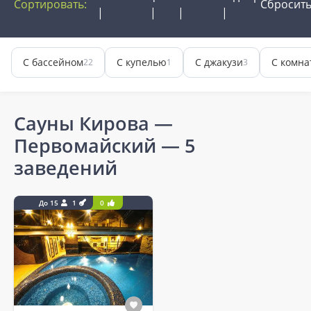
Сортировать:
Сбросит
С бассейном
С купелью
С джакузи
С комна
22
1
3
Сауны Кирова —
Первомайский
— 5
заведений
До 15
1
0