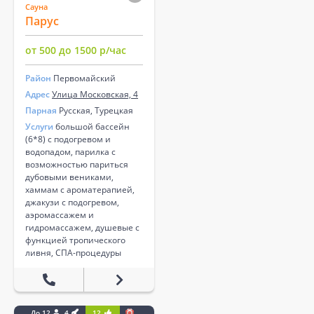
Сауна
Парус
от 500 до 1500 р/час
Район
Первомайский
Адрес
Улица Московская, 4
Парная
Русская, Турецкая
Услуги
большой бассейн
(6*8) с подогревом и
водопадом, парилка с
возможностью париться
дубовыми вениками,
хаммам с ароматерапией,
джакузи с подогревом,
аэромассажем и
гидромассажем, душевые с
функцией тропического
ливня, СПА-процедуры
До 12
4
12