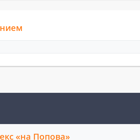
анием
екс «на Попова»