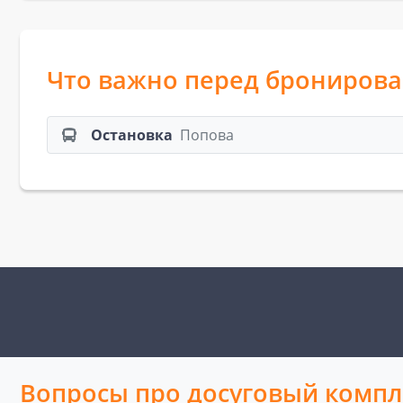
Что важно перед брониров
Остановка
Попова
Вопросы про досуговый компл