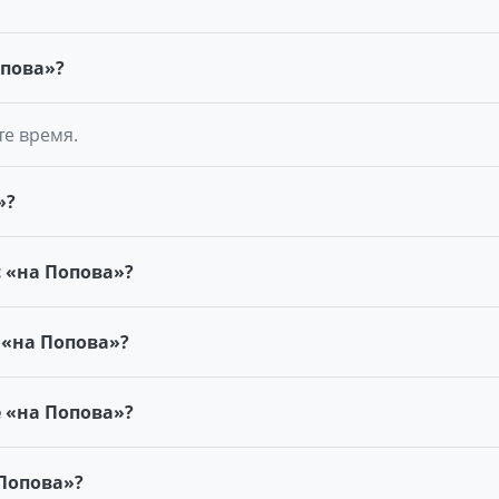
опова»?
те время.
»?
 «на Попова»?
 «на Попова»?
е «на Попова»?
 Попова»?