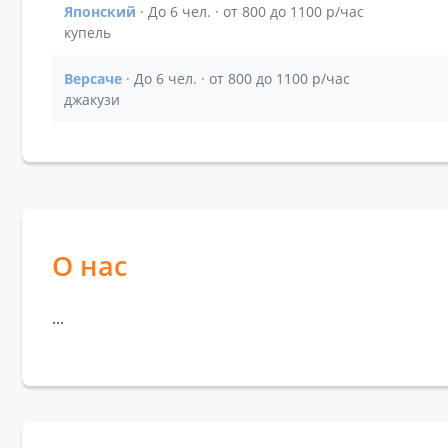
Японский
· До 6 чел. · от 800 до 1100 р/час
Показать подробности зала Японский
купель
Версаче
· До 6 чел. · от 800 до 1100 р/час
Показать подробности зала Версаче
джакузи
О нас
...