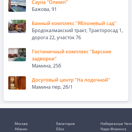
Сауна "Олимп"
Бажова, 91
Банный комплекс "Яблоневый сад"
Бродокалмакский тракт, Тракторосад 1,
дорога 22, участок 76
Гостиничный комплекс "Барские
задворки"
Мамина, 25б
Досуговый центр "На лодочной"
Мамина пер, 2б/1
Москва
Евпатория
Набережные Чел
Абакан
Ейск
Наро-Фоминск