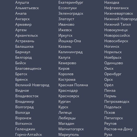
Алушта
Екатеринбург
Находка
Альметьевск
Ессентуки
Нефтеюганск
Анапа
Зеленоградск
Нижневартовск
Ангарск
Златоуст
Нижний Новгоро
Армавир
Иваново
Нижний Тагил
Артем
Ижевск
Новокузнецк
Архангельск
Иркутск
Новороссийск
Астрахань
Йошкар-Ола
Новосибирск
Балашиха
Казань
Ногинск
Барнаул
Калининград
Норильск
Белгород
Калуга
Ноябрьск
Бийск
Кемерово
Одинцово
Благовещенск
Киров
Омск
Братск
Королев
Оренбург
Брянск
Кострома
Орск
Великий Новгород
Красная Поляна
Орёл
Видное
Краснодар
Пенза
Владивосток
Красноярск
Пермь
Владимир
Курган
Петрозаводск
Волгоград
Курск
Подольск
Вологда
Липецк
Псков
Воронеж
Люберцы
Пятигорск
Воткинск
Магадан
Реутов
Геленджик
Магнитогорск
Ростов-на-Дону
Горно-Алтайск
Мариуполь
Руза