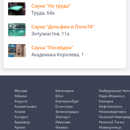
Сауна "На труда"
Труда, 64а
Сауна "Дельфин в Поло74"
Энтузиастов, 11а
Сауна "Посейдон"
Академика Королева, 1
Москва
Евпатория
Набережные Чел
Абакан
Ейск
Наро-Фоминск
Алушта
Екатеринбург
Находка
Альметьевск
Ессентуки
Нефтеюганск
Анапа
Зеленоградск
Нижневартовск
Ангарск
Златоуст
Нижний Новгоро
Армавир
Иваново
Нижний Тагил
Артем
Ижевск
Новокузнецк