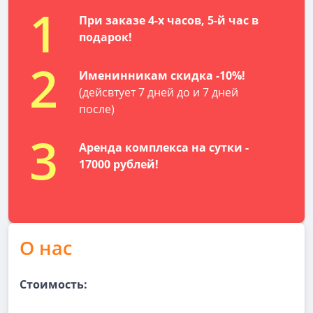
1
При заказе 4-х часов, 5-й час в
подарок!
2
Именинникам скидка -10%!
(дейсвтует 7 дней до и 7 дней
после)
3
Аренда комплекса на сутки -
17000 рублей!
О нас
Стоимость: