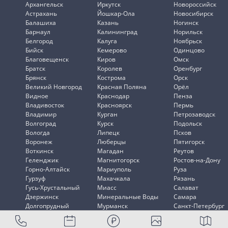
Архангельск
Иркутск
Новороссийск
Астрахань
Йошкар-Ола
Новосибирск
Балашиха
Казань
Ногинск
Барнаул
Калининград
Норильск
Белгород
Калуга
Ноябрьск
Бийск
Кемерово
Одинцово
Благовещенск
Киров
Омск
Братск
Королев
Оренбург
Брянск
Кострома
Орск
Великий Новгород
Красная Поляна
Орёл
Видное
Краснодар
Пенза
Владивосток
Красноярск
Пермь
Владимир
Курган
Петрозаводск
Волгоград
Курск
Подольск
Вологда
Липецк
Псков
Воронеж
Люберцы
Пятигорск
Воткинск
Магадан
Реутов
Геленджик
Магнитогорск
Ростов-на-Дону
Горно-Алтайск
Мариуполь
Руза
Гурзуф
Махачкала
Рязань
Гусь-Хрустальный
Миасс
Салават
Дзержинск
Минеральные Воды
Самара
Долгопрудный
Мурманск
Санкт-Петербург
Домодедово
Мытищи
Саранск