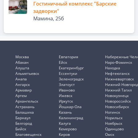
Гостиничный комплекс "Барские
задворки"
Мамина, 25б
Москва
Евпатория
Набережные Чел
Абакан
Ейск
Наро-Фоминск
Алушта
Екатеринбург
Находка
Альметьевск
Ессентуки
Нефтеюганск
Анапа
Зеленоградск
Нижневартовск
Ангарск
Златоуст
Нижний Новгоро
Армавир
Иваново
Нижний Тагил
Артем
Ижевск
Новокузнецк
Архангельск
Иркутск
Новороссийск
Астрахань
Йошкар-Ола
Новосибирск
Балашиха
Казань
Ногинск
Барнаул
Калининград
Норильск
Белгород
Калуга
Ноябрьск
Бийск
Кемерово
Одинцово
Благовещенск
Киров
Омск