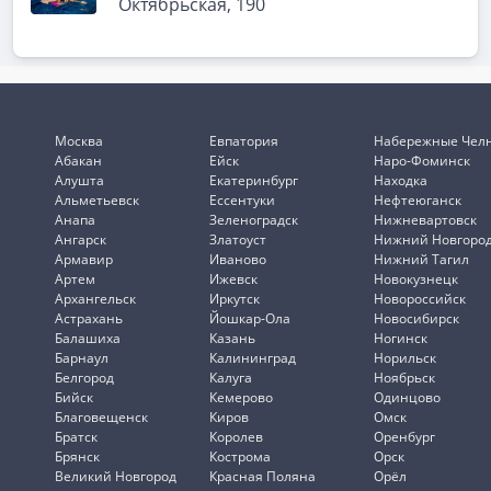
Октябрьская, 190
Москва
Евпатория
Набережные Чел
Абакан
Ейск
Наро-Фоминск
Алушта
Екатеринбург
Находка
Альметьевск
Ессентуки
Нефтеюганск
Анапа
Зеленоградск
Нижневартовск
Ангарск
Златоуст
Нижний Новгоро
Армавир
Иваново
Нижний Тагил
Артем
Ижевск
Новокузнецк
Архангельск
Иркутск
Новороссийск
Астрахань
Йошкар-Ола
Новосибирск
Балашиха
Казань
Ногинск
Барнаул
Калининград
Норильск
Белгород
Калуга
Ноябрьск
Бийск
Кемерово
Одинцово
Благовещенск
Киров
Омск
Братск
Королев
Оренбург
Брянск
Кострома
Орск
Великий Новгород
Красная Поляна
Орёл