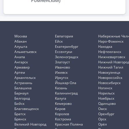
Ромненский)
Москва
Евпатория
Набережные Чел
Абакан
Ейск
Наро-Фоминск
Алушта
Екатеринбург
Находка
Альметьевск
Ессентуки
Нефтеюганск
Анапа
Зеленоградск
Нижневартовск
Ангарск
Златоуст
Нижний Новгоро
Армавир
Иваново
Нижний Тагил
Артем
Ижевск
Новокузнецк
Архангельск
Иркутск
Новороссийск
Астрахань
Йошкар-Ола
Новосибирск
Балашиха
Казань
Ногинск
Барнаул
Калининград
Норильск
Белгород
Калуга
Ноябрьск
Бийск
Кемерово
Одинцово
Благовещенск
Киров
Омск
Братск
Королев
Оренбург
Брянск
Кострома
Орск
Великий Новгород
Красная Поляна
Орёл