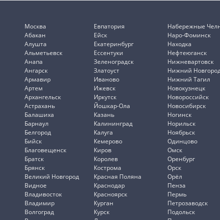
Москва
Евпатория
Набережные Чел
Абакан
Ейск
Наро-Фоминск
Алушта
Екатеринбург
Находка
Альметьевск
Ессентуки
Нефтеюганск
Анапа
Зеленоградск
Нижневартовск
Ангарск
Златоуст
Нижний Новгоро
Армавир
Иваново
Нижний Тагил
Артем
Ижевск
Новокузнецк
Архангельск
Иркутск
Новороссийск
Астрахань
Йошкар-Ола
Новосибирск
Балашиха
Казань
Ногинск
Барнаул
Калининград
Норильск
Белгород
Калуга
Ноябрьск
Бийск
Кемерово
Одинцово
Благовещенск
Киров
Омск
Братск
Королев
Оренбург
Брянск
Кострома
Орск
Великий Новгород
Красная Поляна
Орёл
Видное
Краснодар
Пенза
Владивосток
Красноярск
Пермь
Владимир
Курган
Петрозаводск
Волгоград
Курск
Подольск