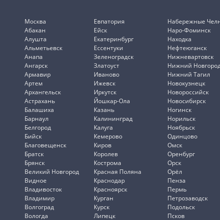
Москва
Евпатория
Набережные Чел
Абакан
Ейск
Наро-Фоминск
Алушта
Екатеринбург
Находка
Альметьевск
Ессентуки
Нефтеюганск
Анапа
Зеленоградск
Нижневартовск
Ангарск
Златоуст
Нижний Новгоро
Армавир
Иваново
Нижний Тагил
Артем
Ижевск
Новокузнецк
Архангельск
Иркутск
Новороссийск
Астрахань
Йошкар-Ола
Новосибирск
Балашиха
Казань
Ногинск
Барнаул
Калининград
Норильск
Белгород
Калуга
Ноябрьск
Бийск
Кемерово
Одинцово
Благовещенск
Киров
Омск
Братск
Королев
Оренбург
Брянск
Кострома
Орск
Великий Новгород
Красная Поляна
Орёл
Видное
Краснодар
Пенза
Владивосток
Красноярск
Пермь
Владимир
Курган
Петрозаводск
Волгоград
Курск
Подольск
Вологда
Липецк
Псков