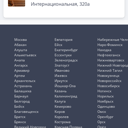
Интернациональная, 320а
Москва
Евпатория
Набережные Чел
Абакан
Ейск
Наро-Фоминск
Алушта
Екатеринбург
Находка
Альметьевск
Ессентуки
Нефтеюганск
Анапа
Зеленоградск
Нижневартовск
Ангарск
Златоуст
Нижний Новгоро
Армавир
Иваново
Нижний Тагил
Артем
Ижевск
Новокузнецк
Архангельск
Иркутск
Новороссийск
Астрахань
Йошкар-Ола
Новосибирск
Балашиха
Казань
Ногинск
Барнаул
Калининград
Норильск
Белгород
Калуга
Ноябрьск
Бийск
Кемерово
Одинцово
Благовещенск
Киров
Омск
Братск
Королев
Оренбург
Брянск
Кострома
Орск
Великий Новгород
Красная Поляна
Орёл