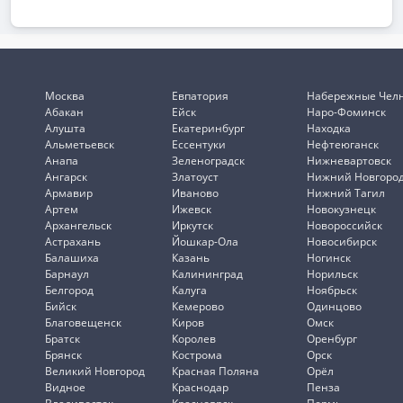
Москва
Евпатория
Набережные Чел
Абакан
Ейск
Наро-Фоминск
Алушта
Екатеринбург
Находка
Альметьевск
Ессентуки
Нефтеюганск
Анапа
Зеленоградск
Нижневартовск
Ангарск
Златоуст
Нижний Новгоро
Армавир
Иваново
Нижний Тагил
Артем
Ижевск
Новокузнецк
Архангельск
Иркутск
Новороссийск
Астрахань
Йошкар-Ола
Новосибирск
Балашиха
Казань
Ногинск
Барнаул
Калининград
Норильск
Белгород
Калуга
Ноябрьск
Бийск
Кемерово
Одинцово
Благовещенск
Киров
Омск
Братск
Королев
Оренбург
Брянск
Кострома
Орск
Великий Новгород
Красная Поляна
Орёл
Видное
Краснодар
Пенза