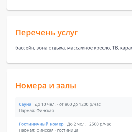
Перечень услуг
бассейн, зона отдыха, массажное кресло, ТВ, кара
Номера и залы
Сауна
· До 10 чел. · от 800 до 1200 р/час
Показать подробности зала Сауна
Парная: Финская
Гостиничный номер
· До 2 чел. · 2500 р/час
Показать подробности зала Гостиничный номер
Парная: финская · гостиница