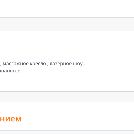
, массажное кресло , лазерное шоу .
мпанское .
анием