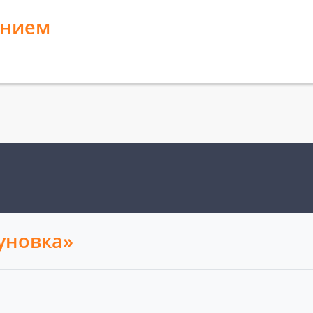
анием
уновка»