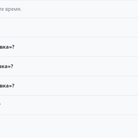
те время.
вка»?
вка»?
овка»?
?