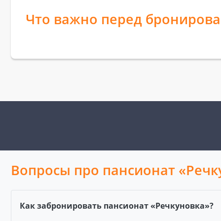
Что важно перед брониров
Вопросы про пансионат «Речк
Как забронировать пансионат «Речкуновка»?