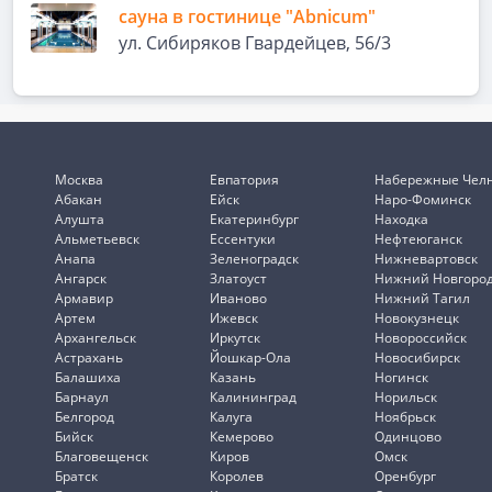
сауна в гостинице "Abnicum"
ул. Сибиряков Гвардейцев, 56/3
Москва
Евпатория
Набережные Чел
Абакан
Ейск
Наро-Фоминск
Алушта
Екатеринбург
Находка
Альметьевск
Ессентуки
Нефтеюганск
Анапа
Зеленоградск
Нижневартовск
Ангарск
Златоуст
Нижний Новгоро
Армавир
Иваново
Нижний Тагил
Артем
Ижевск
Новокузнецк
Архангельск
Иркутск
Новороссийск
Астрахань
Йошкар-Ола
Новосибирск
Балашиха
Казань
Ногинск
Барнаул
Калининград
Норильск
Белгород
Калуга
Ноябрьск
Бийск
Кемерово
Одинцово
Благовещенск
Киров
Омск
Братск
Королев
Оренбург