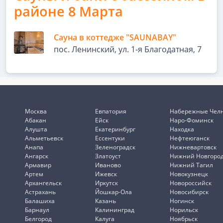
районе 8 Марта
Сауна в коттедже "SAUNABAY"
пос. Ленинский, ул. 1-я Благодатная, 7
Москва
Евпатория
Набережные Чел
Абакан
Ейск
Наро-Фоминск
Алушта
Екатеринбург
Находка
Альметьевск
Ессентуки
Нефтеюганск
Анапа
Зеленоградск
Нижневартовск
Ангарск
Златоуст
Нижний Новгоро
Армавир
Иваново
Нижний Тагил
Артем
Ижевск
Новокузнецк
Архангельск
Иркутск
Новороссийск
Астрахань
Йошкар-Ола
Новосибирск
Балашиха
Казань
Ногинск
Барнаул
Калининград
Норильск
Белгород
Калуга
Ноябрьск