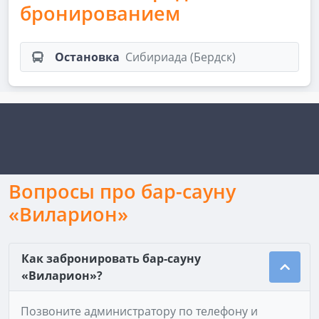
бронированием
Остановка
Сибириада (Бердск)
Вопросы про бар-сауну
«Виларион»
Как забронировать бар-сауну
«Виларион»?
Позвоните администратору по телефону и