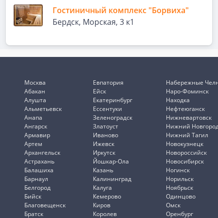
Гостиничный комплекс "Борвиха"
Бердск, Морская, 3 к1
Москва
Евпатория
Набережные Чел
Абакан
Ейск
Наро-Фоминск
Алушта
Екатеринбург
Находка
Альметьевск
Ессентуки
Нефтеюганск
Анапа
Зеленоградск
Нижневартовск
Ангарск
Златоуст
Нижний Новгоро
Армавир
Иваново
Нижний Тагил
Артем
Ижевск
Новокузнецк
Архангельск
Иркутск
Новороссийск
Астрахань
Йошкар-Ола
Новосибирск
Балашиха
Казань
Ногинск
Барнаул
Калининград
Норильск
Белгород
Калуга
Ноябрьск
Бийск
Кемерово
Одинцово
Благовещенск
Киров
Омск
Братск
Королев
Оренбург