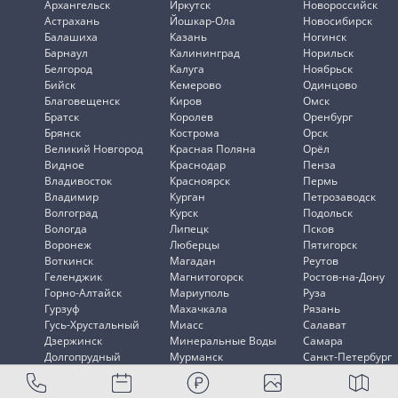
Архангельск
Иркутск
Новороссийск
Астрахань
Йошкар-Ола
Новосибирск
Балашиха
Казань
Ногинск
Барнаул
Калининград
Норильск
Белгород
Калуга
Ноябрьск
Бийск
Кемерово
Одинцово
Благовещенск
Киров
Омск
Братск
Королев
Оренбург
Брянск
Кострома
Орск
Великий Новгород
Красная Поляна
Орёл
Видное
Краснодар
Пенза
Владивосток
Красноярск
Пермь
Владимир
Курган
Петрозаводск
Волгоград
Курск
Подольск
Вологда
Липецк
Псков
Воронеж
Люберцы
Пятигорск
Воткинск
Магадан
Реутов
Геленджик
Магнитогорск
Ростов-на-Дону
Горно-Алтайск
Мариуполь
Руза
Гурзуф
Махачкала
Рязань
Гусь-Хрустальный
Миасс
Салават
Дзержинск
Минеральные Воды
Самара
Долгопрудный
Мурманск
Санкт-Петербург
Домодедово
Мытищи
Саранск