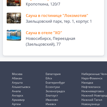
Кропоткина, 120/7
Сауна в гостинице "Локомотив"
Заельцовский парк, тер. 1, корпус 1
Сауна в отеле "ХО"
Новосибирск, Переездная
(Заельцовский), 77
Москва
Евпатория
Набережные Чел
Абакан
Ейск
Наро-Фоминск
Алушта
Екатеринбург
Находка
Альметьевск
Ессентуки
Нефтеюганск
Анапа
Зеленоградск
Нижневартовск
Ангарск
Златоуст
Нижний Новгоро
Армавир
Иваново
Нижний Тагил
Артем
Ижевск
Новокузнецк