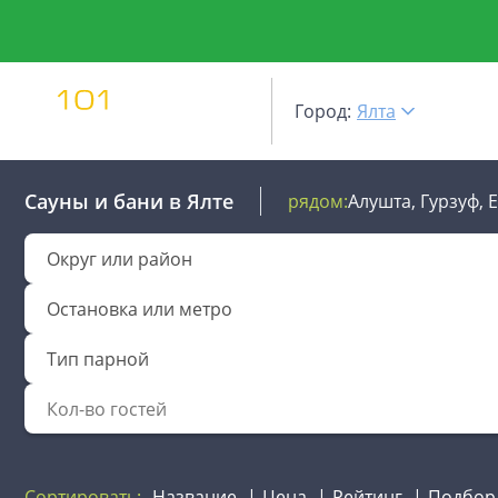
Город:
Ялта
Сауны и бани
в Ялте
рядом:
Алушта,
Гурзуф,
Округ или район
Остановка или метро
Тип парной
Сортировать:
Название
Цена
Рейтинг
Подбор