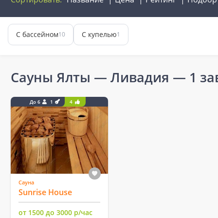
С бассейном
С купелью
10
1
Сауны Ялты — Ливадия
— 1 за
До 6
1
4
Сауна
Sunrise House
от 1500 до 3000 р/час