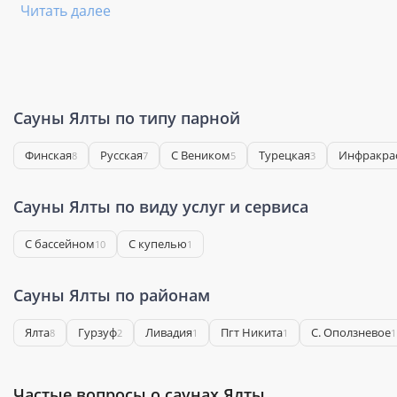
Читать далее
Сауны Ялты по типу парной
Финская
Русская
С Веником
Турецкая
Инфракра
8
7
5
3
Сауны Ялты по виду услуг и сервиса
С бассейном
С купелью
10
1
Сауны Ялты по районам
Ялта
Гурзуф
Ливадия
Пгт Никита
С. Оползневое
8
2
1
1
1
Частые вопросы о саунах Ялты