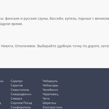
ы: финские и русские сауны, бассейн, купель, парные с венико
бодное время.
 Никита, Оползневое. Выбирайте удобную точку по дороге, зате
ны
Сарапул
Чебаркуль
Саратов
Чебоксары
Севастополь
Челябинск
Северодвинск
Череповец
Северск
Чита
д
Сергиев Посад
Шерегеш
Симферополь
Электросталь