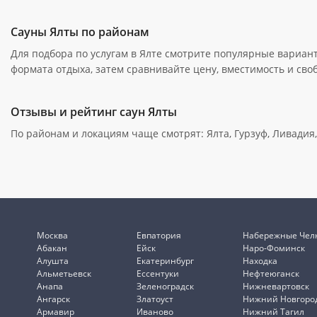
Сауны Ялты по районам
Для подбора по услугам в Ялте смотрите популярные вариант
формата отдыха, затем сравнивайте цену, вместимость и сво
Отзывы и рейтинг саун Ялты
По районам и локациям чаще смотрят: Ялта, Гурзуф, Ливадия,
Москва
Евпатория
Набережные Чел
Абакан
Ейск
Наро-Фоминск
Алушта
Екатеринбург
Находка
Альметьевск
Ессентуки
Нефтеюганск
Анапа
Зеленоградск
Нижневартовск
Ангарск
Златоуст
Нижний Новгоро
Армавир
Иваново
Нижний Тагил