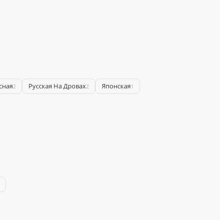
сная
Русская На Дровах
Японская
2
2
1