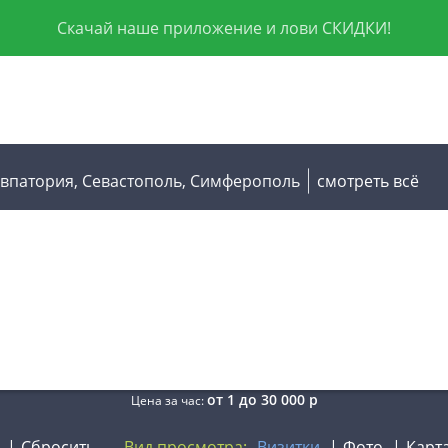
Скачай наше приложение и лови СКИДКИ!
Евпатория,
Севастополь,
Симферополь
смотреть всё
от
1
до
30 000
р
Цена за час:
Сбросить
Вид просмотра:
Визитки
Фото
Карт