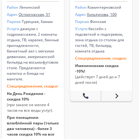
Район
Ленинский
Район
Коминтерновский
Адрес
Острогожская, 51
Адрес
Хользунова, 100
Парная
Турецкая, Хамам
Парная
Финская
Услуги
джакузи с
Услуги
бассейн с
гидромассажем, 2 комнаты
подсветкой и подогревом,
отдыха, ТВ, караоке, банные
зона отдыха со столом для
принадлежности,
гостей, ТВ, бильярд,
банкетный зал с мягкими
комната отдыха
диванами, американский
Спецпредложения, скидки:
бильярд на восьмифутовом
Именинникам скидка
столе. Предлагаются
-10%!
напитки и блюда на
(действует 7 дней до и 7
мангале.
дней после)
Спецпредложения, скидки:
На День Рождения -
скидка 10%
(при заказе не менее 4
часов на все виды услуг).
При посещении
влюблённой пары (только
два человека) - более 3
часов скидка 10% на все