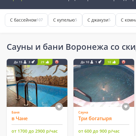
С бассейном
С купелью
С джакузи
С комн
107
5
5
Сауны и бани Воронежа со ск
До 15
3
29
До 10
1
10
Баня
Сауна
в Чане
Три богатыря
от 1700 до 2900 р/час
от 600 до 900 р/час