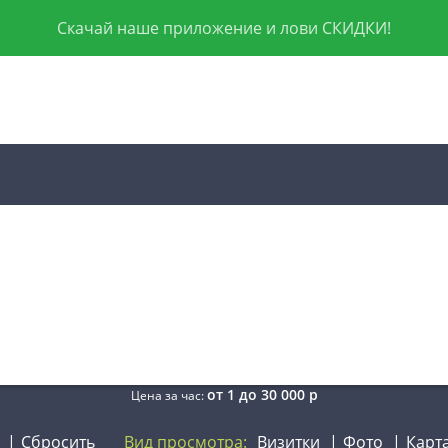
Скачай наше приложение и лови СКИДКИ!
от
1
до
30 000
р
Цена за час:
Сбросить
Вид просмотра:
Визитки
Фото
Карт