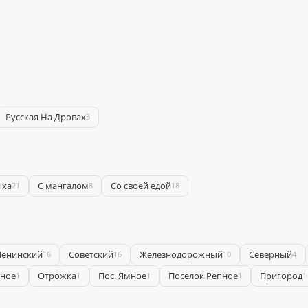
Русская На Дровах
3
ыха
С мангалом
Со своей едой
21
8
18
Ленинский
Советский
Железнодорожный
Северный
16
16
10
4
тное
Отрожка
Пос. Ямное
Поселок Репное
Пригород
1
1
1
1
1