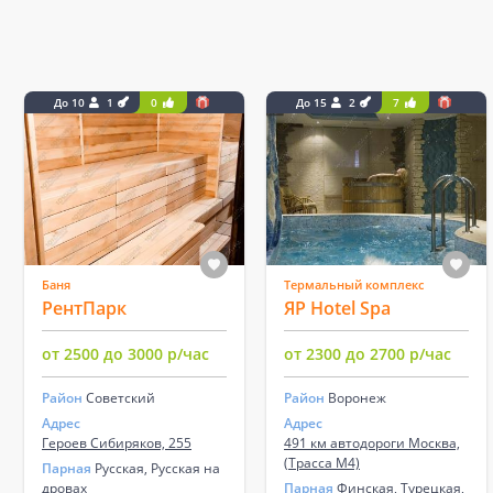
До 10
1
0
До 15
2
7
Баня
Термальный комплекс
РентПарк
ЯР Hotel Spa
от 2500 до 3000 р/час
от 2300 до 2700 р/час
Район
Советский
Район
Воронеж
Адрес
Адрес
Героев Сибиряков, 255
491 км автодороги Москва,
(Трасса М4)
Парная
Русская, Русская на
дровах
Парная
Финская, Турецкая,