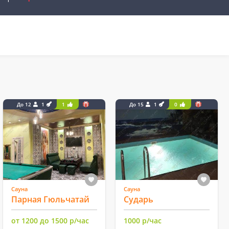
До 12
1
1
До 15
1
0
Сауна
Сауна
Парная Гюльчатай
Сударь
от 1200 до 1500 р/час
1000 р/час