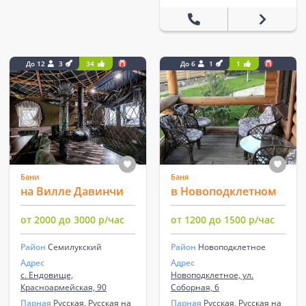
До 12
3
34
До 6
1
1
Бани
Баня
на Вилле Давинчи
в Новоподклетном
от 2000 до 3000 р/час
от 1200 до 1500 р/час
Район
Семилукский
Район
Новоподклетное
Адрес
Адрес
с. Ендовище,
Новоподклетное, ул.
Красноармейская, 90
Соборная, 6
Парная
Русская, Русская на
Парная
Русская, Русская на