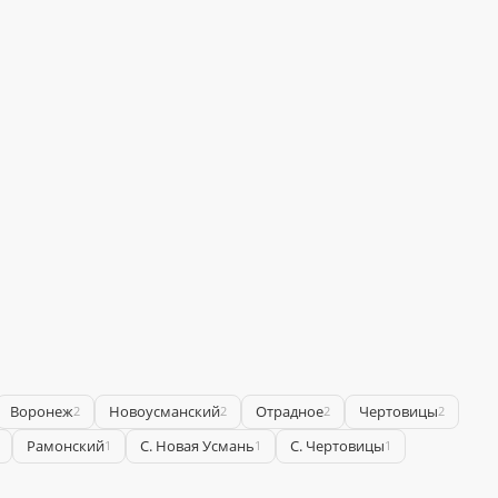
Воронеж
Новоусманский
Отрадное
Чертовицы
2
2
2
2
Рамонский
С. Новая Усмань
С. Чертовицы
1
1
1