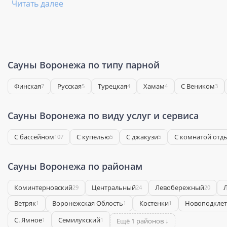
Читать далее
Сауны Воронежа по типу парной
Финская
Русская
Турецкая
Хамам
С Веником
7
5
4
4
3
Сауны Воронежа по виду услуг и сервиса
С бассейном
С купелью
С джакузи
С комнатой отд
107
5
5
Сауны Воронежа по районам
Коминтерновский
Центральный
Левобережный
29
24
20
Ветряк
Воронежская Облость
Костенки
Новоподкле
1
1
1
С. Ямное
Семилукский
1
1
Ещё 1 районов ↓