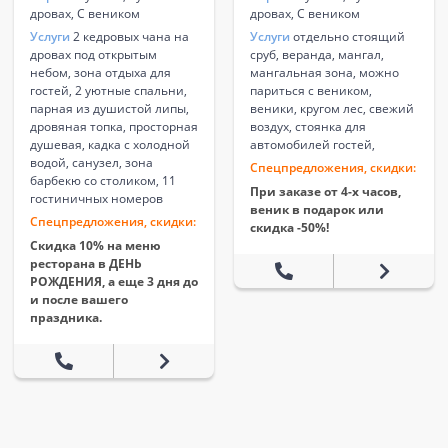
дровах, С веником
дровах, С веником
Услуги
2 кедровых чана на
Услуги
отдельно стоящий
дровах под открытым
сруб, веранда, мангал,
небом, зона отдыха для
мангальная зона, можно
гостей, 2 уютные спальни,
париться с веником,
парная из душистой липы,
веники, кругом лес, свежий
дровяная топка, просторная
воздух, стоянка для
душевая, кадка с холодной
автомобилей гостей,
водой, санузел, зона
Спецпредложения, скидки:
барбекю со столиком, 11
При заказе от 4-х часов,
гостиничных номеров
веник в подарок или
Спецпредложения, скидки:
скидка -50%!
Скидка 10% на меню
ресторана в ДЕНЬ
РОЖДЕНИЯ, а еще 3 дня до
и после вашего
праздника.