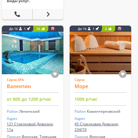
виды услуг.
До 16
1
28
До 16
1
0
Сауна SPA
Сауна
Валентин
Море
от 800 до 1200 р/час
1000 р/час
Район
Ленинский
Район
Коминтерновский
Адрес
Адрес
121 Стрелковой Дивизии,
45 Стрелковая Дивизия,
11а
234/10
Парная
Финская, Турецкая,
Парная
Финская