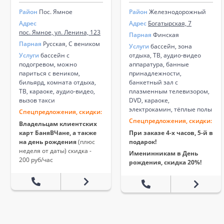
Район
Пос. Ямное
Район
Железнодорожный
Адрес
Адрес
Богатырская, 7
пос. Ямное, ул. Ленина, 123
Парная
Финская
Парная
Русская, С веником
Услуги
бассейн, зона
Услуги
бассейн с
отдыха, ТВ, аудио-видео
подогревом, можно
аппаратура, банные
париться с веником,
принадлежности,
бильярд, комната отдыха,
банкетный зал с
ТВ, караоке, аудио-видео,
плазменным телевизором,
вызов такси
DVD, караоке,
электрокамин, тёплые полы
Спецпредложения, скидки:
Спецпредложения, скидки:
Владельцам клиентских
карт БаняВЧане, а также
При заказе 4-х часов, 5-й в
на день рождения
(плюс
подарок!
неделя от даты) скидка -
Именинникам в День
200 руб/час
рождения, скидка 20%!