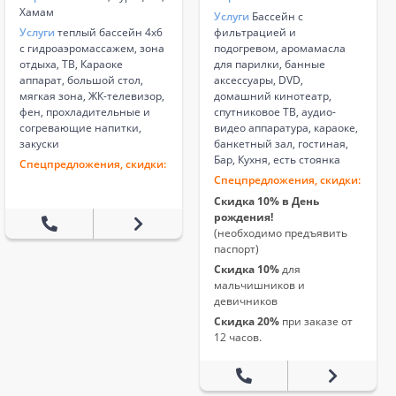
Хамам
Услуги
Бассейн с
Услуги
теплый бассейн 4х6
фильтрацией и
с гидроаэромассажем, зона
подогревом, аромамасла
отдыха, ТВ, Караоке
для парилки, банные
аппарат, большой стол,
аксессуары, DVD,
мягкая зона, ЖК-телевизор,
домашний кинотеатр,
фен, прохладительные и
спутниковое ТВ, аудио-
согревающие напитки,
видео аппаратура, караоке,
закуски
банкетный зал, гостиная,
Бар, Кухня, есть стоянка
Спецпредложения, скидки:
Спецпредложения, скидки:
Скидка 10% в День
рождения!
(необходимо предъявить
паспорт)
Скидка 10%
для
мальчишников и
девичников
Скидка 20%
при заказе от
12 часов.