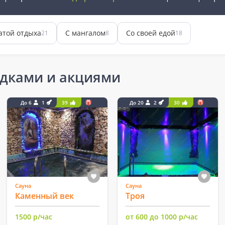
атой отдыха
С мангалом
Со своей едой
21
8
18
идками и акциями
До 6
1
39
До 20
2
30
Сауна
Сауна
Каменный век
Троя
1500 р/час
от 600 до 1000 р/час