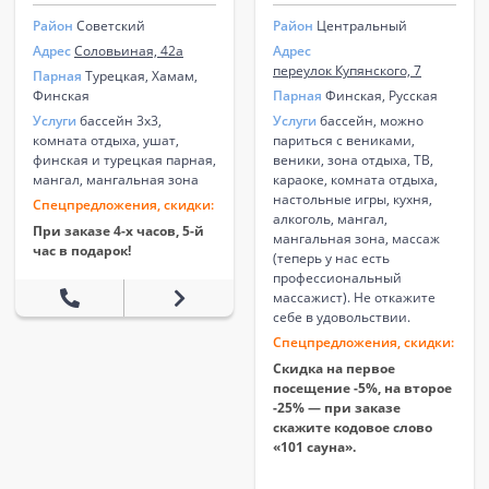
Район
Советский
Район
Центральный
Адрес
Соловьиная, 42а
Адрес
переулок Купянского, 7
Парная
Турецкая, Хамам,
Финская
Парная
Финская, Русская
Услуги
бассейн 3х3,
Услуги
бассейн, можно
комната отдыха, ушат,
париться с вениками,
финская и турецкая парная,
веники, зона отдыха, ТВ,
мангал, мангальная зона
караоке, комната отдыха,
настольные игры, кухня,
Спецпредложения, скидки:
алкоголь, мангал,
При заказе 4-х часов, 5-й
мангальная зона, массаж
час в подарок!
(теперь у нас есть
профессиональный
массажист). Не откажите
себе в удовольствии.
Спецпредложения, скидки:
Скидка на первое
посещение -5%, на второе
-25% — при заказе
скажите кодовое слово
«101 сауна».