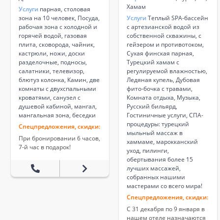
Хамам
Услуги
парная, столовая
зона на 10 человек, Посуда,
Услуги
Теплый SPA-бассейн
рабочая зона с холодной и
с артезианской водой из
горячей водой, газовая
собственной скважины, с
плита, сковорода, чайник,
гейзером и противотоком,
кастрюли, ножи, доски
Сухая финская парная,
разделочные, подносы,
Турецкий хамам с
салатники, телевизор,
регулируемой влажностью,
блютуз колонка, Камин, две
Ледяная купель, Дубовая
комнаты с двухспальными
фито-бочка с травами,
кроватями, санузел с
Комната отдыха, Музыка,
душевой кабиной, мангал,
Русский бильярд,
мангальная зона, беседки
Гостиничные услуги, СПА-
процедуры: турецкий
Спецпредложения, скидки:
мыльный массаж в
При бронировании 6 часов,
хаммаме, марокканский
7-й час в подарок!
уход, пилинги,
обертывания более 15
лучших массажей,
собранных нашими
мастерами со всего мира!
Спецпредложения, скидки:
С 31 декабря по 9 января в
нашем отеле назначаются