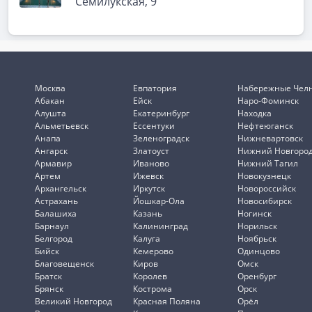
Семилукская, 9
Москва
Евпатория
Набережные Чел
Абакан
Ейск
Наро-Фоминск
Алушта
Екатеринбург
Находка
Альметьевск
Ессентуки
Нефтеюганск
Анапа
Зеленоградск
Нижневартовск
Ангарск
Златоуст
Нижний Новгоро
Армавир
Иваново
Нижний Тагил
Артем
Ижевск
Новокузнецк
Архангельск
Иркутск
Новороссийск
Астрахань
Йошкар-Ола
Новосибирск
Балашиха
Казань
Ногинск
Барнаул
Калининград
Норильск
Белгород
Калуга
Ноябрьск
Бийск
Кемерово
Одинцово
Благовещенск
Киров
Омск
Братск
Королев
Оренбург
Брянск
Кострома
Орск
Великий Новгород
Красная Поляна
Орёл