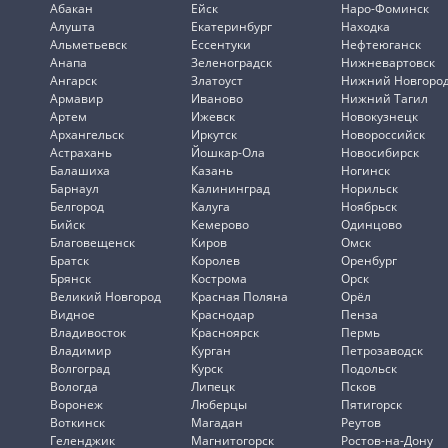
Абакан
Ейск
Наро-Фоминск
Алушта
Екатеринбург
Находка
Альметьевск
Ессентуки
Нефтеюганск
Анапа
Зеленоградск
Нижневартовск
Ангарск
Златоуст
Нижний Новгоро
Армавир
Иваново
Нижний Тагил
Артем
Ижевск
Новокузнецк
Архангельск
Иркутск
Новороссийск
Астрахань
Йошкар-Ола
Новосибирск
Балашиха
Казань
Ногинск
Барнаул
Калининград
Норильск
Белгород
Калуга
Ноябрьск
Бийск
Кемерово
Одинцово
Благовещенск
Киров
Омск
Братск
Королев
Оренбург
Брянск
Кострома
Орск
Великий Новгород
Красная Поляна
Орёл
Видное
Краснодар
Пенза
Владивосток
Красноярск
Пермь
Владимир
Курган
Петрозаводск
Волгоград
Курск
Подольск
Вологда
Липецк
Псков
Воронеж
Люберцы
Пятигорск
Воткинск
Магадан
Реутов
Геленджик
Магнитогорск
Ростов-на-Дону