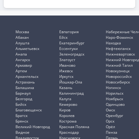
Москва
Евпатория
Набережные Чел
Абакан
Ейск
Наро-Фоминск
Алушта
Екатеринбург
Находка
Альметьевск
Ессентуки
Нефтеюганск
Анапа
Зеленоградск
Нижневартовск
Ангарск
Златоуст
Нижний Новгоро
Армавир
Иваново
Нижний Тагил
Артем
Ижевск
Новокузнецк
Архангельск
Иркутск
Новороссийск
Астрахань
Йошкар-Ола
Новосибирск
Балашиха
Казань
Ногинск
Барнаул
Калининград
Норильск
Белгород
Калуга
Ноябрьск
Бийск
Кемерово
Одинцово
Благовещенск
Киров
Омск
Братск
Королев
Оренбург
Брянск
Кострома
Орск
Великий Новгород
Красная Поляна
Орёл
Видное
Краснодар
Пенза
Владивосток
Красноярск
Пермь