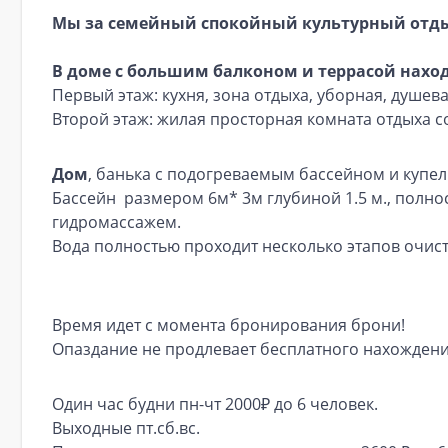
Мы зa семейный спокoйный культурный отд
В домe c большим балконом и террасой наход
Первый этаж: кухня, зона отдыха, уборная, душева
Второй этаж: жилая просторная комната отдыха с
Дом
, банька с подогреваемым бассейном и купе
Бассейн размером 6м* 3м глубиной 1.5 м., полн
гидромассажем.
Вода полностью проходит несколько этапов очистк
Время идет с момента бронирования брони!
Опаздание не продлевает бесплатного нахождения
Один час будни пн-чт 2000₽ до 6 человек.
Выходные пт.сб.вс.