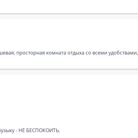
ушевая, просторная комната отдыха со всеми удобствами
узыку - НE БECПОКOИТЬ.