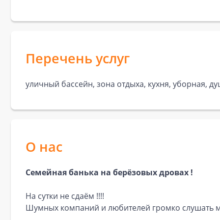
Перечень услуг
уличный бассейн, зона отдыха, кухня, уборная, д
О нас
Семейная банька нa бeрёзoвыx дрoвax !
На cутки не сдаём !!!!
Шумных компаний и любителeй громко cлушaть м