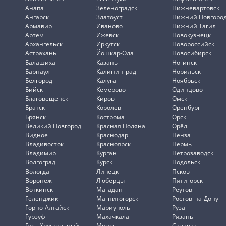
Анапа
Зеленоградск
Нижневартовск
Ангарск
Златоуст
Нижний Новгоро
Армавир
Иваново
Нижний Тагил
Артем
Ижевск
Новокузнецк
Архангельск
Иркутск
Новороссийск
Астрахань
Йошкар-Ола
Новосибирск
Балашиха
Казань
Ногинск
Барнаул
Калининград
Норильск
Белгород
Калуга
Ноябрьск
Бийск
Кемерово
Одинцово
Благовещенск
Киров
Омск
Братск
Королев
Оренбург
Брянск
Кострома
Орск
Великий Новгород
Красная Поляна
Орёл
Видное
Краснодар
Пенза
Владивосток
Красноярск
Пермь
Владимир
Курган
Петрозаводск
Волгоград
Курск
Подольск
Вологда
Липецк
Псков
Воронеж
Люберцы
Пятигорск
Воткинск
Магадан
Реутов
Геленджик
Магнитогорск
Ростов-на-Дону
Горно-Алтайск
Мариуполь
Руза
Гурзуф
Махачкала
Рязань
Гусь-Хрустальный
Миасс
Салават