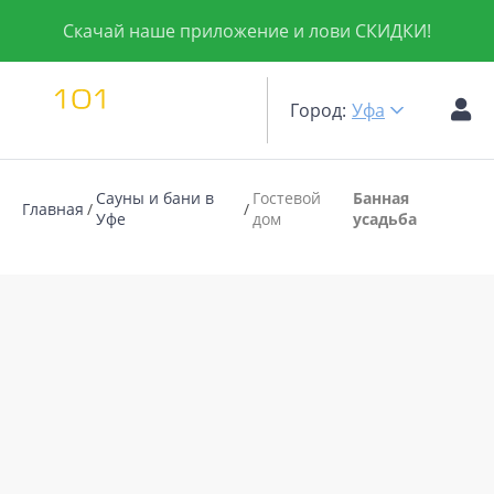
Скачай наше приложение и лови СКИДКИ!
Город:
Уфа
Сауны и бани в
Гостевой
Банная
Главная
Уфе
дом
усадьба