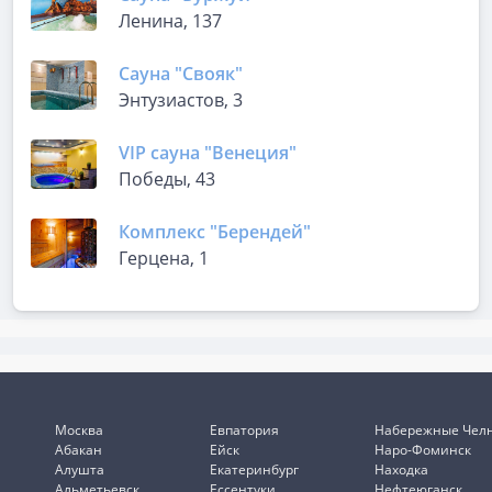
Ленина, 137
Сауна "Свояк"
Энтузиастов, 3
VIP сауна "Венеция"
Победы, 43
Комплекс "Берендей"
Герцена, 1
Москва
Евпатория
Набережные Чел
Абакан
Ейск
Наро-Фоминск
Алушта
Екатеринбург
Находка
Альметьевск
Ессентуки
Нефтеюганск