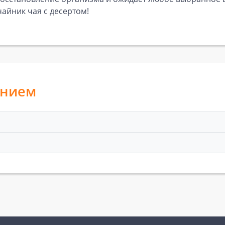
айник чая с десертом!
анием