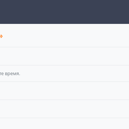
»
те время.