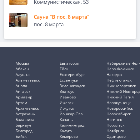
Коммунистическая, 53
Сауна "В пос. 8 марта"
пос. 8 марта
Москва
Евпатория
Набережные Чел
Абакан
Ейск
Наро-Фоминск
Алушта
Екатеринбург
Находка
Альметьевск
Ессентуки
Нефтеюганск
Анапа
Зеленоградск
Нижневартовск
Ангарск
Златоуст
Нижний Новгоро
Армавир
Иваново
Нижний Тагил
Артем
Ижевск
Новокузнецк
Архангельск
Иркутск
Новороссийск
Астрахань
Йошкар-Ола
Новосибирск
Балашиха
Казань
Ногинск
Барнаул
Калининград
Норильск
Белгород
Калуга
Ноябрьск
Бийск
Кемерово
Одинцово