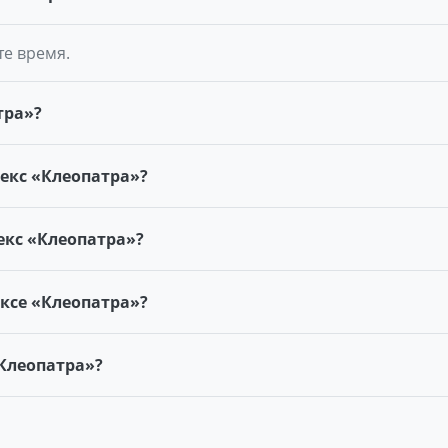
те время.
тра»?
екс «Клеопатра»?
кс «Клеопатра»?
ксе «Клеопатра»?
Клеопатра»?