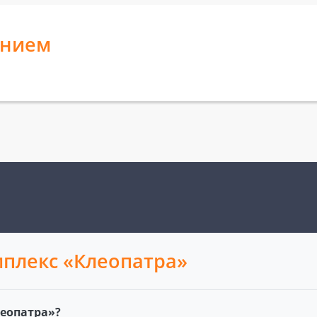
анием
плекс «Клеопатра»
еопатра»?