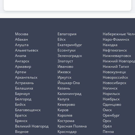
Москва
Евпатория
Набережные Чел
Абакан
Ейск
Наро-Фоминск
Алушта
Екатеринбург
Находка
Альметьевск
Ессентуки
Нефтеюганск
Анапа
Зеленоградск
Нижневартовск
Ангарск
Златоуст
Нижний Новгоро
Армавир
Иваново
Нижний Тагил
Артем
Ижевск
Новокузнецк
Архангельск
Иркутск
Новороссийск
Астрахань
Йошкар-Ола
Новосибирск
Балашиха
Казань
Ногинск
Барнаул
Калининград
Норильск
Белгород
Калуга
Ноябрьск
Бийск
Кемерово
Одинцово
Благовещенск
Киров
Омск
Братск
Королев
Оренбург
Брянск
Кострома
Орск
Великий Новгород
Красная Поляна
Орёл
Видное
Краснодар
Пенза