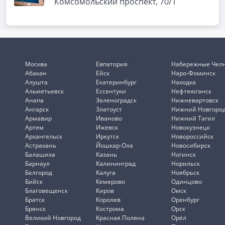
Комсомольский проспект, 70/1
Москва
Евпатория
Набережные Чел
Абакан
Ейск
Наро-Фоминск
Алушта
Екатеринбург
Находка
Альметьевск
Ессентуки
Нефтеюганск
Анапа
Зеленоградск
Нижневартовск
Ангарск
Златоуст
Нижний Новгоро
Армавир
Иваново
Нижний Тагил
Артем
Ижевск
Новокузнецк
Архангельск
Иркутск
Новороссийск
Астрахань
Йошкар-Ола
Новосибирск
Балашиха
Казань
Ногинск
Барнаул
Калининград
Норильск
Белгород
Калуга
Ноябрьск
Бийск
Кемерово
Одинцово
Благовещенск
Киров
Омск
Братск
Королев
Оренбург
Брянск
Кострома
Орск
Великий Новгород
Красная Поляна
Орёл