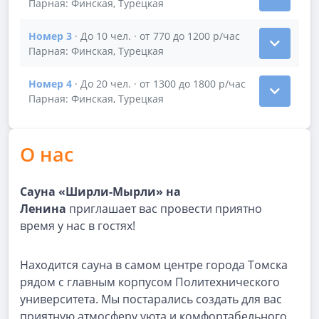
Показать подробности зала Номер 2
Парная: Финская, Турецкая
Номер 3
· До 10 чел. · от 770 до 1200 р/час
Показать подробности зала Номер 3
Парная: Финская, Турецкая
Номер 4
· До 20 чел. · от 1300 до 1800 р/час
Показать подробности зала Номер 4
Парная: Финская, Турецкая
О нас
Сауна «Ширли-Мырли» на
Ленина
приглашает вас провести приятно
время у нас в гостях!
Находится сауна в самом центре города Томска
рядом с главным корпусом Политехнического
университета. Мы постарались создать для вас
приятную атмосферу уюта и комфортабельного