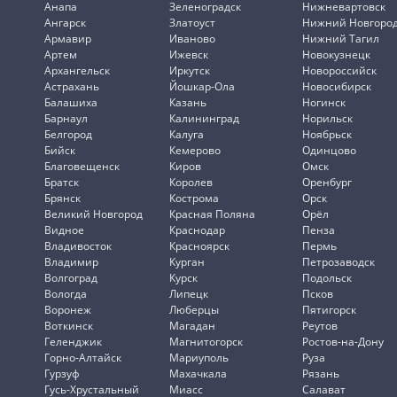
Анапа
Зеленоградск
Нижневартовск
Ангарск
Златоуст
Нижний Новгоро
Армавир
Иваново
Нижний Тагил
Артем
Ижевск
Новокузнецк
Архангельск
Иркутск
Новороссийск
Астрахань
Йошкар-Ола
Новосибирск
Балашиха
Казань
Ногинск
Барнаул
Калининград
Норильск
Белгород
Калуга
Ноябрьск
Бийск
Кемерово
Одинцово
Благовещенск
Киров
Омск
Братск
Королев
Оренбург
Брянск
Кострома
Орск
Великий Новгород
Красная Поляна
Орёл
Видное
Краснодар
Пенза
Владивосток
Красноярск
Пермь
Владимир
Курган
Петрозаводск
Волгоград
Курск
Подольск
Вологда
Липецк
Псков
Воронеж
Люберцы
Пятигорск
Воткинск
Магадан
Реутов
Геленджик
Магнитогорск
Ростов-на-Дону
Горно-Алтайск
Мариуполь
Руза
Гурзуф
Махачкала
Рязань
Гусь-Хрустальный
Миасс
Салават