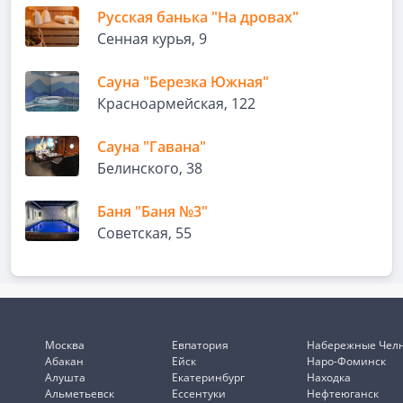
Русская банька "На дровах"
Сенная курья, 9
Сауна "Березка Южная"
Красноармейская, 122
Сауна "Гавана"
Белинского, 38
Баня "Баня №3"
Советская, 55
Москва
Евпатория
Набережные Чел
Абакан
Ейск
Наро-Фоминск
Алушта
Екатеринбург
Находка
Альметьевск
Ессентуки
Нефтеюганск