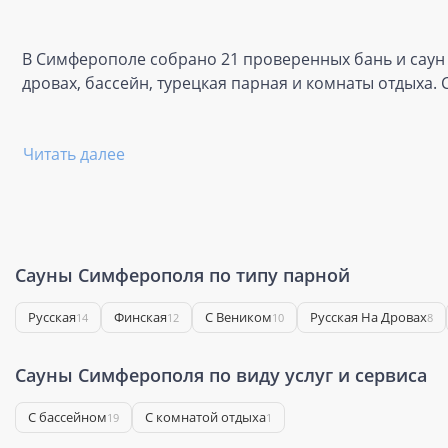
В Симферополе собрано 21 проверенных бань и саун д
дровах, бассейн, турецкая парная и комнаты отдыха.
Читать далее
Сауны Симферополя по типу парной
Русская
Финская
С Веником
Русская На Дровах
14
12
10
8
Сауны Симферополя по виду услуг и сервиса
С бассейном
С комнатой отдыха
19
1