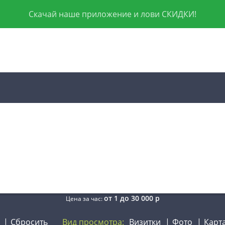
Скачай наше приложение и лови СКИДКИ!
от
1
до
30 000
р
Цена за час:
Сбросить
Вид просмотра:
Визитки
Фото
Карт