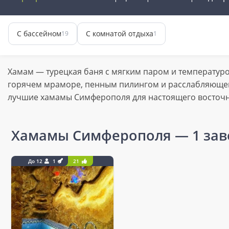
С бассейном
С комнатой отдыха
19
1
Хамам — турецкая баня с мягким паром и температуро
горячем мраморе, пенным пилингом и расслабляющей
лучшие хамамы Симферополя для настоящего восточн
Хамамы Симферополя
— 1 за
До 12
1
21