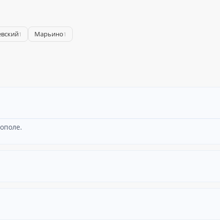
евский
Марьино
1
1
ополе.