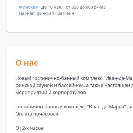
Финская
· До 10 чел. · от 650 до 800 р/час
Показать подробности зала Финская
Парная: финская · бассейн
О нас
Новый гостинично-банный комплекс "Иван-да-Мар
финской сауной и бассейном, а также настоящей р
мероприятий и корпоративов
Гостинично-банный комплекс "Иван-да-Марья" - л
Оплата почасовая.
От 2-х часов