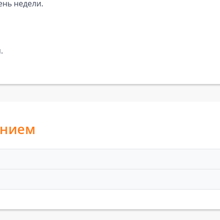
ень недели.
.
анием