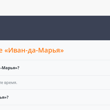
це «Иван-да-Марья»
а-Марья»?
те время.
ья»?