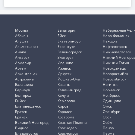
Москва
Евпатория
Набережные Чел
Абакан
Ейск
Наро-Фоминск
Алушта
Екатеринбург
Находка
Альметьевск
Ессентуки
Нефтеюганск
Анапа
Зеленоградск
Нижневартовск
Ангарск
Златоуст
Нижний Новгоро
Армавир
Иваново
Нижний Тагил
Артем
Ижевск
Новокузнецк
Архангельск
Иркутск
Новороссийск
Астрахань
Йошкар-Ола
Новосибирск
Балашиха
Казань
Ногинск
Барнаул
Калининград
Норильск
Белгород
Калуга
Ноябрьск
Бийск
Кемерово
Одинцово
Благовещенск
Киров
Омск
Братск
Королев
Оренбург
Брянск
Кострома
Орск
Великий Новгород
Красная Поляна
Орёл
Видное
Краснодар
Пенза
Владивосток
Красноярск
Пермь