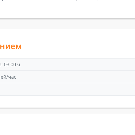
анием
 03:00 ч.
лей/час