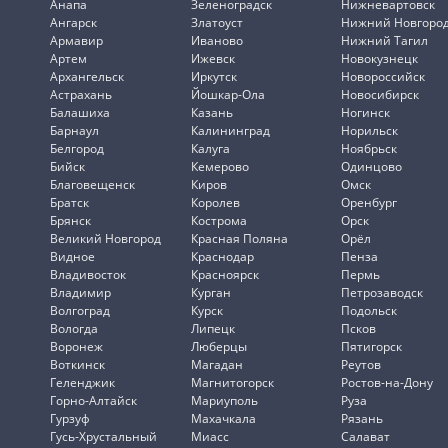
Анапа
Зеленоградск
Нижневартовск
Ангарск
Златоуст
Нижний Новгоро
Армавир
Иваново
Нижний Тагил
Артем
Ижевск
Новокузнецк
Архангельск
Иркутск
Новороссийск
Астрахань
Йошкар-Ола
Новосибирск
Балашиха
Казань
Ногинск
Барнаул
Калининград
Норильск
Белгород
Калуга
Ноябрьск
Бийск
Кемерово
Одинцово
Благовещенск
Киров
Омск
Братск
Королев
Оренбург
Брянск
Кострома
Орск
Великий Новгород
Красная Поляна
Орёл
Видное
Краснодар
Пенза
Владивосток
Красноярск
Пермь
Владимир
Курган
Петрозаводск
Волгоград
Курск
Подольск
Вологда
Липецк
Псков
Воронеж
Люберцы
Пятигорск
Воткинск
Магадан
Реутов
Геленджик
Магнитогорск
Ростов-на-Дону
Горно-Алтайск
Мариуполь
Руза
Гурзуф
Махачкала
Рязань
Гусь-Хрустальный
Миасс
Салават