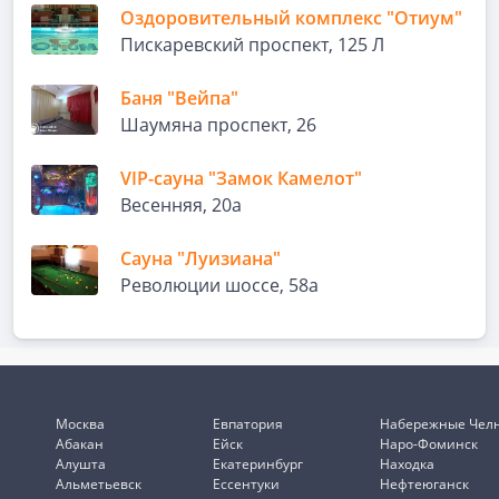
Оздоровительный комплекс "Отиум"
Пискаревский проспект, 125 Л
Баня "Вейпа"
Шаумяна проспект, 26
VIP-сауна "Замок Камелот"
Весенняя, 20а
Сауна "Луизиана"
Революции шоссе, 58а
Москва
Евпатория
Набережные Чел
Абакан
Ейск
Наро-Фоминск
Алушта
Екатеринбург
Находка
Альметьевск
Ессентуки
Нефтеюганск