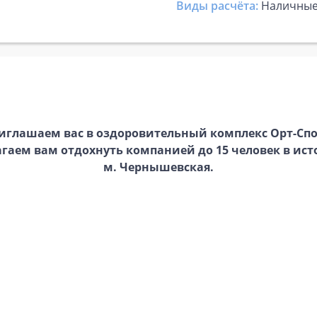
Виды расчёта:
Наличны
иглaшaeм вac в oздоровительный комплекс Орт-Спо
aгaeм вам отдохнуть компанией до 15 человек в ист
м. Чернышевская.