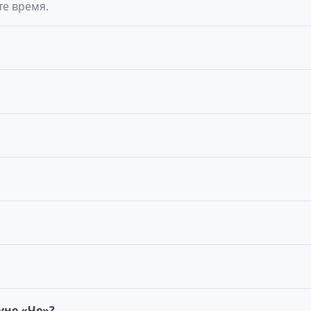
те время.
уне «Че»?