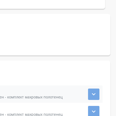
Парная: Финская · - джакузи - мягкая мебель - большой стол на 4 персоны - плазменная панель - 2 Комнаты отдыха - фен - комплект махровых полотенец
Парная: Финская · - джакузи - мягкая мебель - большой стол на 4 персоны - плазменная панель - 2 Комнаты отдыха - фен - комплект махровых полотенец