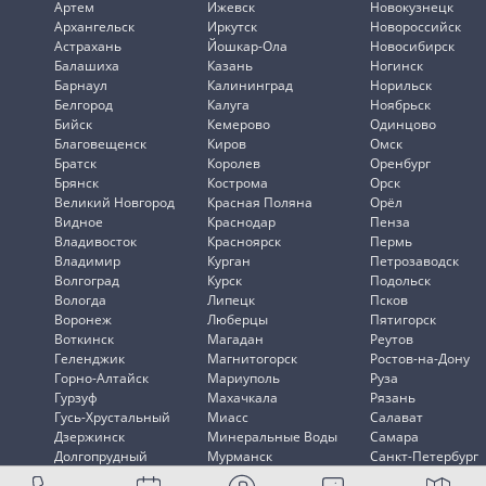
Артем
Ижевск
Новокузнецк
Архангельск
Иркутск
Новороссийск
Астрахань
Йошкар-Ола
Новосибирск
Балашиха
Казань
Ногинск
Барнаул
Калининград
Норильск
Белгород
Калуга
Ноябрьск
Бийск
Кемерово
Одинцово
Благовещенск
Киров
Омск
Братск
Королев
Оренбург
Брянск
Кострома
Орск
Великий Новгород
Красная Поляна
Орёл
Видное
Краснодар
Пенза
Владивосток
Красноярск
Пермь
Владимир
Курган
Петрозаводск
Волгоград
Курск
Подольск
Вологда
Липецк
Псков
Воронеж
Люберцы
Пятигорск
Воткинск
Магадан
Реутов
Геленджик
Магнитогорск
Ростов-на-Дону
Горно-Алтайск
Мариуполь
Руза
Гурзуф
Махачкала
Рязань
Гусь-Хрустальный
Миасс
Салават
Дзержинск
Минеральные Воды
Самара
Долгопрудный
Мурманск
Санкт-Петербург
Домодедово
Мытищи
Саранск