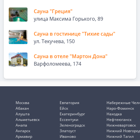
Сауна "Греция"
улица Максима Горького, 89
Сауна в гостинице "Тихие сады"
ул. Текучева, 150
Сауна в отеле "Мартон Дона"
Варфоломеева, 174
Москва
Евпатория
Набережные Чел
Абакан
Ейск
Наро-Фоминск
Алушта
Екатеринбург
Находка
Альметьевск
Ессентуки
Нефтеюганск
Анапа
Зеленоградск
Нижневартовск
Ангарск
Златоуст
Нижний Новгоро
Армавир
Иваново
Нижний Тагил