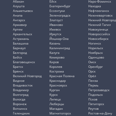
Абакан
Ейск
Наро-Фоминск
Алушта
Екатеринбург
Находка
Альметьевск
Ессентуки
Нефтеюганск
Анапа
Зеленоградск
Нижневартовск
Ангарск
Златоуст
Нижний Новгоро
Армавир
Иваново
Нижний Тагил
Артем
Ижевск
Новокузнецк
Архангельск
Иркутск
Новороссийск
Астрахань
Йошкар-Ола
Новосибирск
Балашиха
Казань
Ногинск
Барнаул
Калининград
Норильск
Белгород
Калуга
Ноябрьск
Бийск
Кемерово
Одинцово
Благовещенск
Киров
Омск
Братск
Королев
Оренбург
Брянск
Кострома
Орск
Великий Новгород
Красная Поляна
Орёл
Видное
Краснодар
Пенза
Владивосток
Красноярск
Пермь
Владимир
Курган
Петрозаводск
Волгоград
Курск
Подольск
Вологда
Липецк
Псков
Воронеж
Люберцы
Пятигорск
Воткинск
Магадан
Реутов
Геленджик
Магнитогорск
Ростов-на-Дону