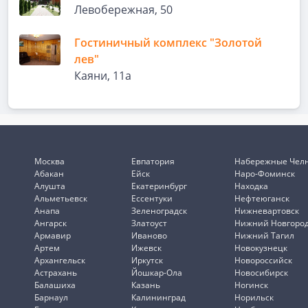
Левобережная, 50
Гостиничный комплекс "Золотой
лев"
Каяни, 11а
Москва
Евпатория
Набережные Чел
Абакан
Ейск
Наро-Фоминск
Алушта
Екатеринбург
Находка
Альметьевск
Ессентуки
Нефтеюганск
Анапа
Зеленоградск
Нижневартовск
Ангарск
Златоуст
Нижний Новгоро
Армавир
Иваново
Нижний Тагил
Артем
Ижевск
Новокузнецк
Архангельск
Иркутск
Новороссийск
Астрахань
Йошкар-Ола
Новосибирск
Балашиха
Казань
Ногинск
Барнаул
Калининград
Норильск