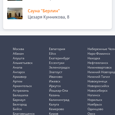
Сауна "Берлин"
Цезаря Кунникова, 8
Москва
Евпатория
Набережные Чел
Абакан
Ейск
Наро-Фоминск
Алушта
Екатеринбург
Находка
Альметьевск
Ессентуки
Нефтеюганск
Анапа
Зеленоградск
Нижневартовск
Ангарск
Златоуст
Нижний Новгоро
Армавир
Иваново
Нижний Тагил
Артем
Ижевск
Новокузнецк
Архангельск
Иркутск
Новороссийск
Астрахань
Йошкар-Ола
Новосибирск
Балашиха
Казань
Ногинск
Барнаул
Калининград
Норильск
Белгород
Калуга
Ноябрьск
Бийск
Кемерово
Одинцово
Благовещенск
Киров
Омск