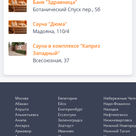
Баня "Здравница"
Ботанический Спуск пер., 5б
Сауна "Дюма"
Мадояна, 110/4
Сауна в комплексе "Каприз
Западный"
Всесоюзная, 37
Москва
Евпатория
Набережные Чел
Абакан
Ейск
Наро-Фоминск
Алушта
Екатеринбург
Находка
Альметьевск
Ессентуки
Нефтеюганск
Анапа
Зеленоградск
Нижневартовск
Ангарск
Златоуст
Нижний Новгоро
Армавир
Иваново
Нижний Тагил