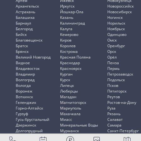
Артем
Ижевск
Новокузнецк
Архангельск
Иркутск
Новороссийск
Астрахань
Йошкар-Ола
Новосибирск
Балашиха
Казань
Ногинск
Барнаул
Калининград
Норильск
Белгород
Калуга
Ноябрьск
Бийск
Кемерово
Одинцово
Благовещенск
Киров
Омск
Братск
Королев
Оренбург
Брянск
Кострома
Орск
Великий Новгород
Красная Поляна
Орёл
Видное
Краснодар
Пенза
Владивосток
Красноярск
Пермь
Владимир
Курган
Петрозаводск
Волгоград
Курск
Подольск
Вологда
Липецк
Псков
Воронеж
Люберцы
Пятигорск
Воткинск
Магадан
Реутов
Геленджик
Магнитогорск
Ростов-на-Дону
Горно-Алтайск
Мариуполь
Руза
Гурзуф
Махачкала
Рязань
Гусь-Хрустальный
Миасс
Салават
Дзержинск
Минеральные Воды
Самара
Долгопрудный
Мурманск
Санкт-Петербург
Домодедово
Мытищи
Саранск