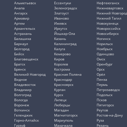
Альметьевск
Ессентуки
Нефтеюганск
Анапа
Зеленоградск
Нижневартовск
Ангарск
Златоуст
Нижний Новгоро
Армавир
Иваново
Нижний Тагил
Артем
Ижевск
Новокузнецк
Архангельск
Иркутск
Новороссийск
Астрахань
Йошкар-Ола
Новосибирск
Балашиха
Казань
Ногинск
Барнаул
Калининград
Норильск
Белгород
Калуга
Ноябрьск
Бийск
Кемерово
Одинцово
Благовещенск
Киров
Омск
Братск
Королев
Оренбург
Брянск
Кострома
Орск
Великий Новгород
Красная Поляна
Орёл
Видное
Краснодар
Пенза
Владивосток
Красноярск
Пермь
Владимир
Курган
Петрозаводск
Волгоград
Курск
Подольск
Вологда
Липецк
Псков
Воронеж
Люберцы
Пятигорск
Воткинск
Магадан
Реутов
Геленджик
Магнитогорск
Ростов-на-Дону
Горно-Алтайск
Мариуполь
Руза
Гурзуф
Махачкала
Рязань