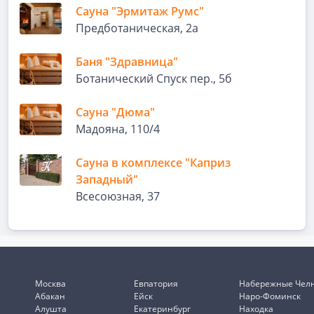
Сауна "Эрмитаж Румс"
Предботаническая, 2а
Баня "Здравница"
Ботанический Спуск пер., 5б
Сауна "Дюма"
Мадояна, 110/4
Сауна в комплексе "Каприз
Западный"
Всесоюзная, 37
Москва
Евпатория
Набережные Чел
Абакан
Ейск
Наро-Фоминск
Алушта
Екатеринбург
Находка