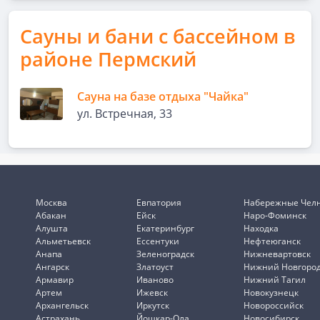
Сауны и бани с бассейном в
районе Пермский
Сауна на базе отдыха "Чайка"
ул. Встречная, 33
Москва
Евпатория
Набережные Чел
Абакан
Ейск
Наро-Фоминск
Алушта
Екатеринбург
Находка
Альметьевск
Ессентуки
Нефтеюганск
Анапа
Зеленоградск
Нижневартовск
Ангарск
Златоуст
Нижний Новгоро
Армавир
Иваново
Нижний Тагил
Артем
Ижевск
Новокузнецк
Архангельск
Иркутск
Новороссийск
Астрахань
Йошкар-Ола
Новосибирск