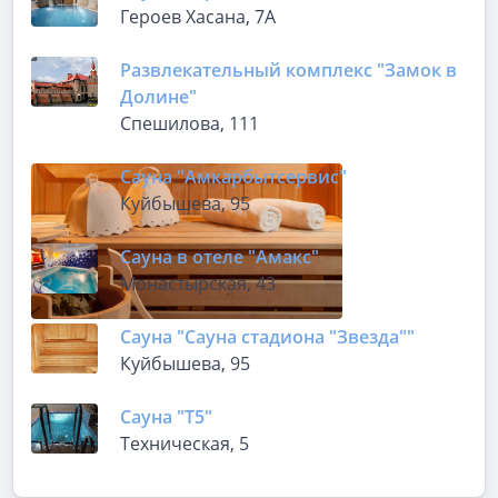
Героев Хасана, 7А
Развлекательный комплекс "Замок в
Долине"
Спешилова, 111
Сауна "Амкарбытсервис"
Куйбышева, 95
Сауна в отеле "Амакс"
Монастырская, 43
Сауна "Сауна стадиона "Звезда""
Куйбышева, 95
Сауна "Т5"
Техническая, 5