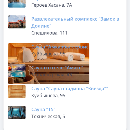
Героев Хасана, 7А
Развлекательный комплекс "Замок в
Долине"
Спешилова, 111
Сауна "Амкарбытсервис"
Куйбышева, 95
Сауна в отеле "Амакс"
Монастырская, 43
Сауна "Сауна стадиона "Звезда""
Куйбышева, 95
Сауна "Т5"
Техническая, 5