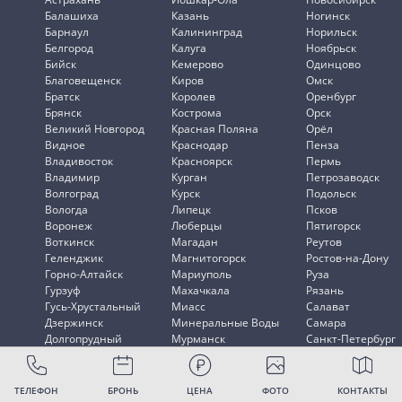
Балашиха
Казань
Ногинск
Барнаул
Калининград
Норильск
Белгород
Калуга
Ноябрьск
Бийск
Кемерово
Одинцово
Благовещенск
Киров
Омск
Братск
Королев
Оренбург
Брянск
Кострома
Орск
Великий Новгород
Красная Поляна
Орёл
Видное
Краснодар
Пенза
Владивосток
Красноярск
Пермь
Владимир
Курган
Петрозаводск
Волгоград
Курск
Подольск
Вологда
Липецк
Псков
Воронеж
Люберцы
Пятигорск
Воткинск
Магадан
Реутов
Геленджик
Магнитогорск
Ростов-на-Дону
Горно-Алтайск
Мариуполь
Руза
Гурзуф
Махачкала
Рязань
Гусь-Хрустальный
Миасс
Салават
Дзержинск
Минеральные Воды
Самара
Долгопрудный
Мурманск
Санкт-Петербург
Домодедово
Мытищи
Саранск
ТЕЛЕФОН
БРОНЬ
ЦЕНА
ФОТО
КОНТАКТЫ