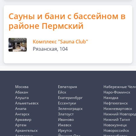
Сауны и бани с бассейном в
районе Пермский
Комплекс "Sauna Club"
Рязанская, 104
Москва
Евпатория
Набережные Чел
Абакан
Ейск
Наро-Фоминск
Алушта
Екатеринбург
Находка
Альметьевск
Ессентуки
Нефтеюганск
Анапа
Зеленоградск
Нижневартовск
Ангарск
Златоуст
Нижний Новгоро
Армавир
Иваново
Нижний Тагил
Артем
Ижевск
Новокузнецк
Архангельск
Иркутск
Новороссийск
Астрахань
Йошкар-Ола
Новосибирск