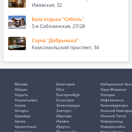
Ижевская, 32
База отдыха "Соболь"
5-я Соболинская, 27/28
Сауна "Добрынька"
Комсомольский проспект, 34
Москва
Евпатория
Набережные Чел
Абакан
Ейск
Наро-Фоминск
Алушта
Екатеринбург
Находка
Альметьевск
Ессентуки
Нефтеюганск
Анапа
Зеленоградск
Нижневартовск
Ангарск
Златоуст
Нижний Новгоро
Армавир
Иваново
Нижний Тагил
Артем
Ижевск
Новокузнецк
Архангельск
Иркутск
Новороссийск
Астрахань
Йошкар-Ола
Новосибирск