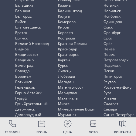
Балашиха
Казань
Ногинск
Барнаул
Калининград
Норильск
Белгород
Калуга
Ноябрьск
Бийск
Кемерово
Одинцово
Благовещенск
Киров
Омск
Братск
Королев
Оренбург
Брянск
Кострома
Орск
Великий Новгород
Красная Поляна
Орёл
Видное
Краснодар
Пенза
Владивосток
Красноярск
Пермь
Владимир
Курган
Петрозаводск
Волгоград
Курск
Подольск
Вологда
Липецк
Псков
Воронеж
Люберцы
Пятигорск
Воткинск
Магадан
Реутов
Геленджик
Магнитогорск
Ростов-на-Дону
Горно-Алтайск
Мариуполь
Руза
Гурзуф
Махачкала
Рязань
Гусь-Хрустальный
Миасс
Салават
Дзержинск
Минеральные Воды
Самара
Долгопрудный
Мурманск
Санкт-Петербург
Домодедово
Мытищи
Саранск
ТЕЛЕФОН
БРОНЬ
ЦЕНА
ФОТО
КОНТАКТЫ